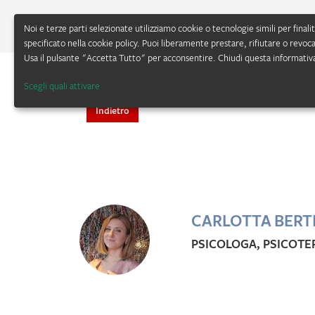
Noi e terze parti selezionate utilizziamo cookie o tecnologie simili per fina
specificato nella cookie policy. Puoi liberamente prestare, rifiutare o revoc
Usa il pulsante "Accetta Tutto" per acconsentire. Chiudi questa informativ
MENU
Scegli quali attivare
Indietro
CARLOTTA BERTI
PSICOLOGA, PSICOT