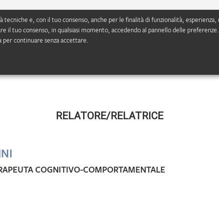
lità tecniche e, con il tuo consenso, anche per le finalità di funzionalità, esperie
are il tuo consenso, in qualsiasi momento, accedendo al pannello delle preferenze. I
a per continuare senza accettare.
RELATORE/RELATRICE
NI
ERAPEUTA COGNITIVO-COMPORTAMENTALE