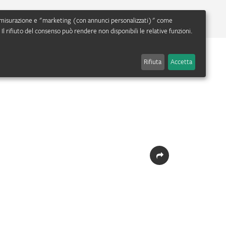
nza, misurazione e "marketing (con annunci personalizzati)" come
l rifiuto del consenso può rendere non disponibili le relative funzioni.
ACCEDI
Rifiuta
Accetta