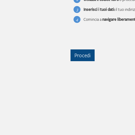
3
Inserisci i tuoi dati:
il tuo indir
4
Comincia a
navigare liberament
Procedi