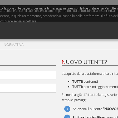
profilazione di terze parti, per inviarti messaggi in linea con le tue preferenze. Per ult
ità tecniche e, con il tuo consenso, anche per le finalità di funzionalità, esperienz
nsenso, in qualsiasi momento, accedendo al pannello delle preferenze. Il rifiuto del
ontinuare senza accettare.
NORMATIVA
NUOVO UTENTE?
L'acquisto della piattaforma ti dà diritto
TUTTI
i contenuti
TUTTI
i prossimi aggiornamenti
Se non hai già effettuato la registrazio
semplici passaggi:
1
Seleziona il pulsante
“NUOVO 
2
Utilizza il codice libro
o procedi 