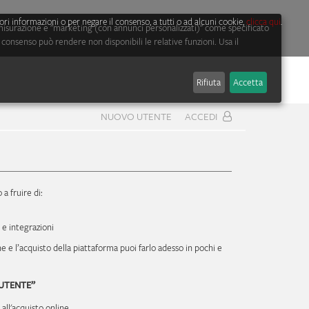
eriori informazioni o per negare il consenso, a tutti o ad alcuni cookie,
clicca qui
.
a, misurazione e "marketing (con annunci personalizzati)" come specificato
 consenso può rendere non disponibili le relative funzioni. Usa il
Rifiuta
Accetta
NUOVO UTENTE
ACCEDI
 a fruire di:
 e integrazioni
ne e l’acquisto della piattaforma puoi farlo adesso in pochi e
UTENTE”
all'acquisto online